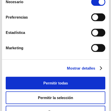
Necesario
de
03/10/2021 a las 16:58
consentimiento
Preferencias
Ya he dejado de hacer dietas,
procuro comer saludable y
Estadística
ligero. Pero no bajo, me
mantengo.
Marketing
Responder
Mostrar detalles
Permitir todas
Belén Silveira
14/02/2022 a las 12:56
Permitir la selección
Cambiando el foco del