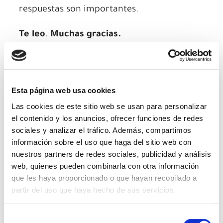
respuestas son importantes.
Te leo
.
Muchas gracias.
Comparte...
Esta página web usa cookies
Las cookies de este sitio web se usan para personalizar
el contenido y los anuncios, ofrecer funciones de redes
2 comentarios en «Si eres
sociales y analizar el tráfico. Además, compartimos
información sobre el uso que haga del sitio web con
mujer y has hecho dietas…»
nuestros partners de redes sociales, publicidad y análisis
web, quienes pueden combinarla con otra información
que les haya proporcionado o que hayan recopilado a
partir del uso que haya hecho de sus servicios.
Selección
dominga rodriguez