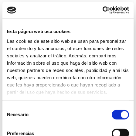
Centrándonos en la escucha de tu
ser complejo y completo. En la
aceptación de lo que somos, con
Esta página web usa cookies
nuestras contradicciones y
Las cookies de este sitio web se usan para personalizar
polaridades.
el contenido y los anuncios, ofrecer funciones de redes
sociales y analizar el tráfico. Además, compartimos
A través de las posturas de yoga o
información sobre el uso que haga del sitio web con
asanas
y
ejercicios
de
respiración
nuestros partners de redes sociales, publicidad y análisis
y
relajación
nos colocamos en un
web, quienes pueden combinarla con otra información
que les haya proporcionado o que hayan recopilado a
papel activo de escucha del cuerpo
partir del uso que haya hecho de sus servicios.
y de la mente. Por tanto, nos
convertimos en protagonistas del
Selección
cuidado de nuestra salud y disfrute
Necesario
de
de nuestra vida.
consentimiento
Preferencias